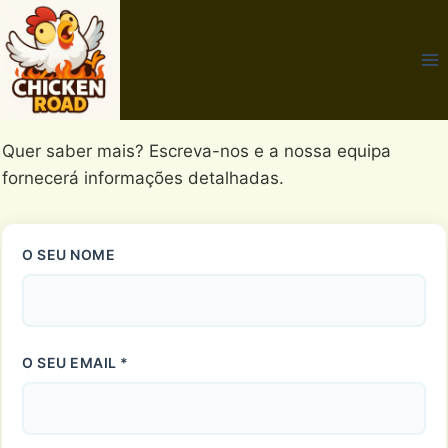
Skip
to
content
Quer saber mais? Escreva-nos e a nossa equipa
fornecerá informações detalhadas.
O SEU NOME
O SEU EMAIL *